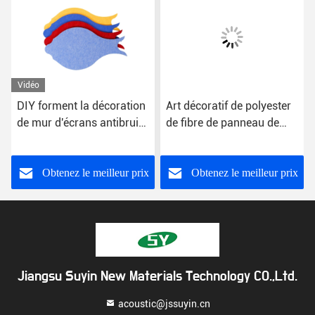
Vidéo
DIY forment la décoration
Art décoratif de polyester
de mur d'écrans antibruits
de fibre de panneau de
de polyester d'écran
plafond acoustique
antibruit de fibre de
d'intérieur de mur
polyester de modèle
Obtenez le meilleur prix
Obtenez le meilleur prix
Jiangsu Suyin New Materials Technology CO.,Ltd.
acoustic@jssuyin.cn