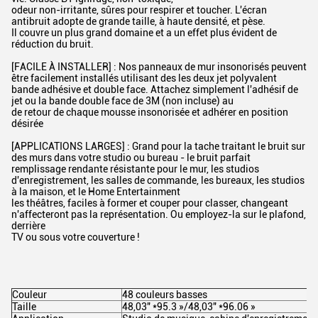
odeur non-irritante, sûres pour respirer et toucher. L'écran
antibruit adopte de grande taille, à haute densité, et pèse.
Il couvre un plus grand domaine et a un effet plus évident de
réduction du bruit.
[FACILE À INSTALLER] : Nos panneaux de mur insonorisés peuvent
être facilement installés utilisant des les deux jet polyvalent
bande adhésive et double face. Attachez simplement l'adhésif de
jet ou la bande double face de 3M (non incluse) au
de retour de chaque mousse insonorisée et adhérer en position
désirée
[APPLICATIONS LARGES] : Grand pour la tache traitant le bruit sur
des murs dans votre studio ou bureau - le bruit parfait
remplissage rendante résistante pour le mur, les studios
d'enregistrement, les salles de commande, les bureaux, les studios
à la maison, et le Home Entertainment
les théâtres, faciles à former et couper pour classer, changeant
n'affecteront pas la représentation. Ou employez-la sur le plafond,
derrière
TV ou sous votre couverture !
Couleur
48 couleurs basses
Taille
48,03" *95.3 »/48,03" *96.06 »