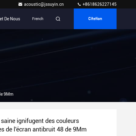
acoustic@jssuyin.cn
+8618626227145
et De Nous
French
Citation
 de 9Mm
 saine ignifugent des couleurs
es de l'écran antibruit 48 de 9Mm