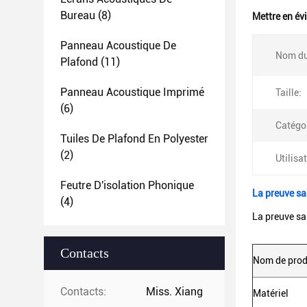
Bureau
(8)
Mettre en év
Panneau Acoustique De
Nom du
Plafond
(11)
Panneau Acoustique Imprimé
Taille:
(6)
Catégor
Tuiles De Plafond En Polyester
(2)
Utilisa
Feutre D'isolation Phonique
La preuve sa
(4)
La preuve sa
Contacts
Nom de prod
Contacts:
Miss. Xiang
Matériel