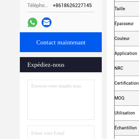
Téléphone:
+8618626227145
Taille
Épaisseur
Couleur
Contact maintenant
Application
Expédiez-nous
NRC
Certification
MOQ
Utilisation
Échantillon