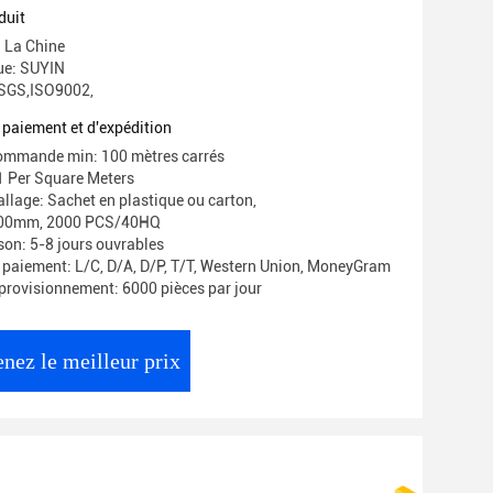
duit
: La Chine
ue: SUYIN
: SGS,ISO9002,
 paiement et d'expédition
commande min: 100 mètres carrés
1 Per Square Meters
allage: Sachet en plastique ou carton,
00mm, 2000 PCS/40HQ
ison: 5-8 jours ouvrables
 paiement: L/C, D/A, D/P, T/T, Western Union, MoneyGram
provisionnement: 6000 pièces par jour
nez le meilleur prix